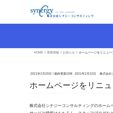
コ
ナ
ン
ビ
テ
ゲ
ン
ー
ツ
シ
へ
ョ
ス
ン
キ
に
ッ
移
HOME
更新情報
お知らせ
ホームページをリニュー
プ
動
2021年2月20日
/ 最終更新日時 :
2021年2月22日
株式会社
ホームページをリニュ
株式会社シナジーコンサルティングのホーム